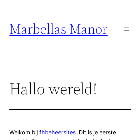
Ga
naar
Marbellas Manor
de
inhoud
Hallo wereld!
Welkom bij
fhbeheersites
. Dit is je eerste